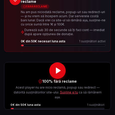
reclame
FĂRĂ RECLAME
Nu am pus niciodată reclame, popup-uri sau redirect-uri
— și nu vrem să începem acum. Dar serverele costă
bani lunar. Dacă vrei ca site-ul să rămână așa, susține-ne
cu orice sumă între 1€ și 100€.
Durează sub 30 de secunde să îți faci cont — imediat
după apare opțiunea de donație.
0
€ din
50
€ necesari luna asta
1
susținători activi
100% fără reclame
Acest player nu are nicio reclamă, popup sau redirect —
datorită susținătorilor site-ului.
Susține și tu
ca să rămânem
așa.
0
€ din
50
€ luna asta
1
susținători