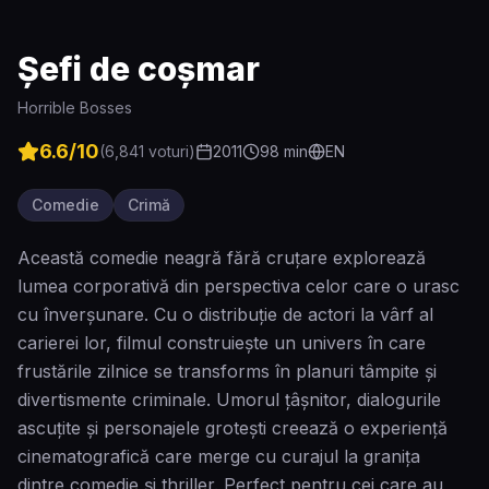
Șefi de coșmar
Horrible Bosses
6.6
/10
(
6,841
voturi)
2011
98
min
EN
Comedie
Crimă
Această comedie neagră fără cruțare explorează
lumea corporativă din perspectiva celor care o urasc
cu înverșunare. Cu o distribuție de actori la vârf al
carierei lor, filmul construiește un univers în care
frustările zilnice se transforms în planuri tâmpite și
divertismente criminale. Umorul țâșnitor, dialogurile
ascuțite și personajele grotești creează o experiență
cinematografică care merge cu curajul la granița
dintre comedie și thriller. Perfect pentru cei care au