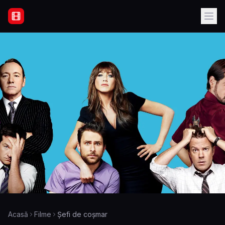
Filme Online Subtitrate - Acasă
Acasă
Filme
Șefi de coșmar