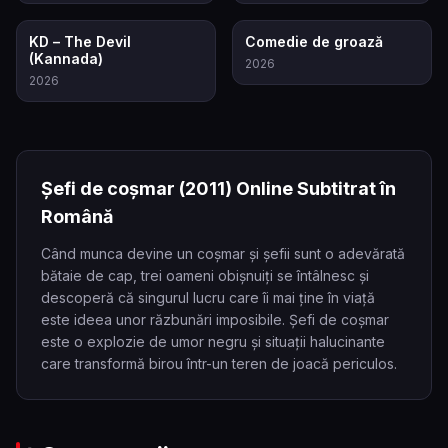
7.5
6.5
KD – The Devil
Comedie de groază
(Kannada)
2026
2026
Șefi de coșmar
(2011)
Online Subtitrat în
Română
Când munca devine un coșmar și șefii sunt o adevărată
bătaie de cap, trei oameni obișnuiți se întâlnesc și
descoperă că singurul lucru care îi mai ține în viață
este ideea unor răzbunări imposibile. Șefi de coșmar
este o explozie de umor negru și situații halucinante
care transformă birou într-un teren de joacă periculos.