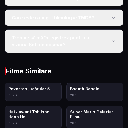
Care este ratingul filmului pe TMDB?
Trebuie să mă înregistrez pentru a
viziona Șefi de coșmar?
Filme Similare
7.4
5.5
Povestea jucăriilor 5
Bhooth Bangla
2026
2026
5.7
8.2
Hai Jawani Toh Ishq
Super Mario Galaxia:
Hona Hai
Filmul
2026
2026