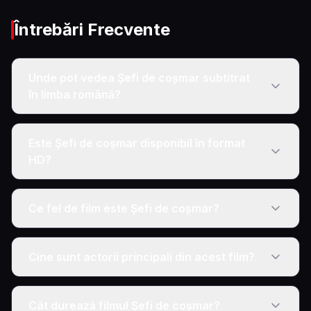
Întrebări Frecvente
Unde pot vedea Șefi de coșmar subtitrat
în limba română?
Este Șefi de coșmar disponibil în format
HD?
Ce fel de film este Șefi de coșmar?
Cine sunt actorii principali din acest film?
Cât durează filmul Șefi de coșmar?