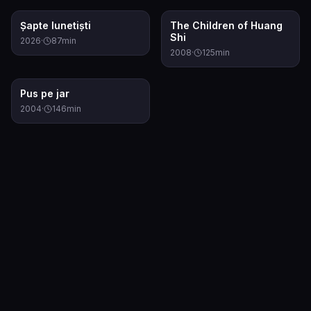
6.1
6.6
Șapte lunetiști
The Children of Huang
Shi
2026
·
87
min
2008
·
125
min
7.5
Pus pe jar
2004
·
146
min