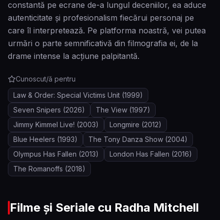
constantă pe ecrane de-a lungul deceniilor, ea aduce
autenticitate și profesionalism fiecărui personaj pe
care îl interpretează. Pe platforma noastră, vei putea
urmări o parte semnificativă din filmografia ei, de la
drame intense la acțiune palpitantă.
Cunoscut/ă pentru
Law & Order: Special Victims Unit
(1999)
Seven Snipers
(2026)
The View
(1997)
Jimmy Kimmel Live!
(2003)
Longmire
(2012)
Blue Heelers
(1993)
The Tony Danza Show
(2004)
Olympus Has Fallen
(2013)
London Has Fallen
(2016)
The Romanoffs
(2018)
Filme și Seriale cu
Radha Mitchell