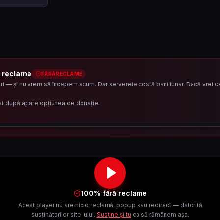
ă reclame
FĂRĂ RECLAME
i — și nu vrem să începem acum. Dar serverele costă bani lunar. Dacă vrei ca 
at după apare opțiunea de donație.
100% fără reclame
Acest player nu are nicio reclamă, popup sau redirect — datorită
susținătorilor site-ului.
Susține și tu
ca să rămânem așa.