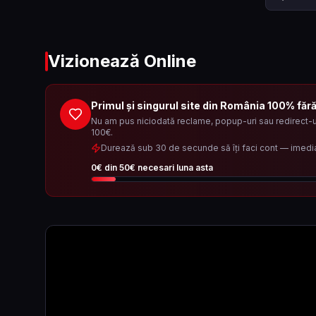
Vizionează Online
Primul și singurul site din România 100% făr
Nu am pus niciodată reclame, popup-uri sau redirect-ur
100€.
Durează sub 30 de secunde să îți faci cont — imedi
0
€ din
50
€ necesari luna asta