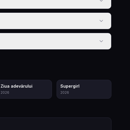
6.8
6.1
Ziua adevărului
Supergirl
2026
2026