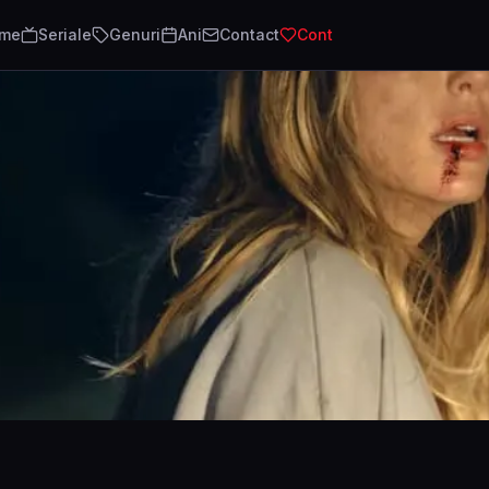
lme
Seriale
Genuri
Ani
Contact
Cont