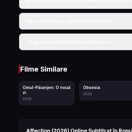
Este Affection gratuit pe FilmeOnline Subtitra
De ce trebuie să văd filmul Affection?
Ce genuri aparțin filmului Affection?
Filme Similare
7.9
7.9
Omul-Păianjen: O nouă
Obsesia
zi
2026
2026
Affection
(2026)
Online Subtitrat în Rom