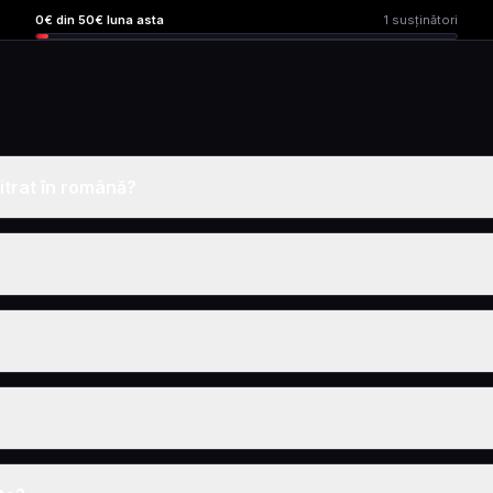
0
€ din
50
€ luna asta
1
susținători
itrat în română?