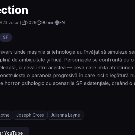
ection
0
(
23
voturi)
2026
90
min
EN
SF
nivers unde mașinile și tehnologia au învățat să simuleze sen
 plină de ambiguitate și frică. Personajele se confruntă cu o
țeleaptă, ci ceva între acestea — ceva care imită afecțiune
nstruiește o paranoia progresivă în care nici o legătură nu
e horror psihologic cu scenariile SF existențiale, creând o 
Rothe
Joseph Cross
Julianna Layne
ler YouTube