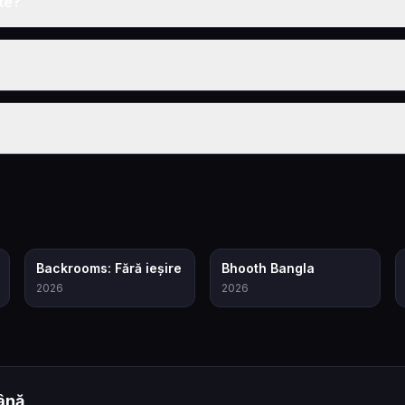
te?
6.9
5.5
Backrooms: Fără ieșire
Bhooth Bangla
2026
2026
ână