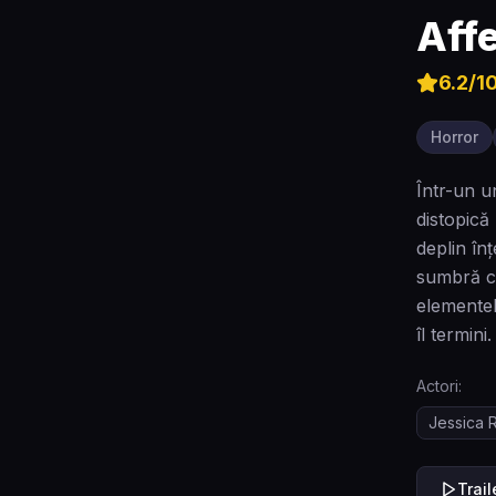
Aff
6.2
/1
Horror
Într-un u
distopică
deplin în
sumbră co
elementel
îl termini.
Actori:
Jessica 
Trai