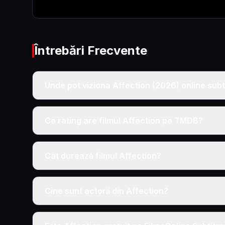
Întrebări Frecvente
Unde pot viziona Affection (2026) online subt
Ce rating are filmul Affection pe TMDB?
Cât durează filmul Affection?
Cine sunt actorii din Affection?