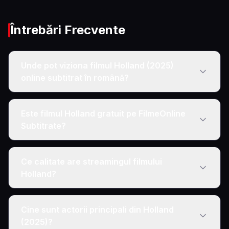
Întrebări Frecvente
Unde pot viziona filmul Holland (2025)
online subtitrat în română?
Este filmul Holland gratuit pe FilmeOnline
Subtitrate?
Ce calitate are streamingul filmului
Holland?
Cine sunt actorii principali din Holland
(2025)?