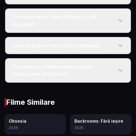
De ce gen este filmul Holland și cât
durează?
Care este povestea filmului Holland?
Pot descărca filmul Holland de pe
FilmeOnline Subtitrate?
Filme Similare
7.9
6.9
Obsesia
Backrooms: Fără ieșire
2026
2026