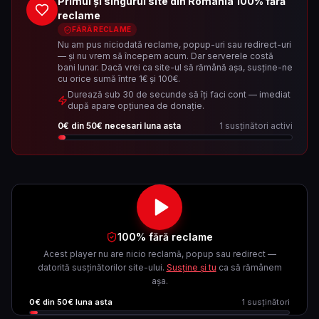
Primul și singurul site din România 100% fără
reclame
FĂRĂ RECLAME
Nu am pus niciodată reclame, popup-uri sau redirect-uri
— și nu vrem să începem acum. Dar serverele costă
bani lunar. Dacă vrei ca site-ul să rămână așa, susține-ne
cu orice sumă între 1€ și 100€.
Durează sub 30 de secunde să îți faci cont — imediat
după apare opțiunea de donație.
0
€ din
50
€ necesari luna asta
1
susținători activi
100% fără reclame
Acest player nu are nicio reclamă, popup sau redirect —
datorită susținătorilor site-ului.
Susține și tu
ca să rămânem
așa.
0
€ din
50
€ luna asta
1
susținători