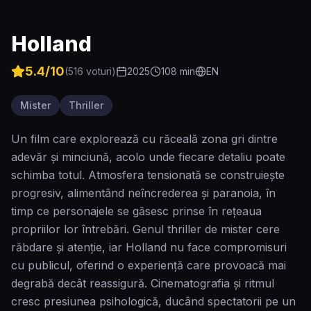
Holland
5.4
/10
(
516
voturi)
2025
108
min
EN
Mister
Thriller
Un film care explorează cu răceală zona gri dintre
adevăr și minciună, acolo unde fiecare detaliu poate
schimba totul. Atmosfera tensionată se construiește
progresiv, alimentând neîncrederea și paranoia, în
timp ce personajele se găsesc prinse în rețeaua
propriilor lor întrebări. Genul thriller de mister cere
răbdare și atenție, iar Holland nu face compromisuri
cu publicul, oferind o experiență care provoacă mai
degrabă decât reassigură. Cinematografia și ritmul
cresc presiunea psihologică, ducând spectatorii pe un