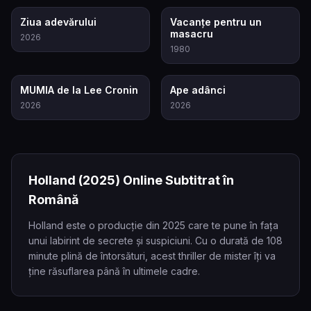
6.8
5.0
Ziua adevărului
Vacanțe pentru un
masacru
2026
1980
8.0
7.4
MUMIA de la Lee Cronin
Ape adânci
2026
2026
Holland
(2025)
Online Subtitrat în
Română
Holland este o producție din 2025 care te pune în fața
unui labirint de secrete și suspiciuni. Cu o durată de 108
minute plină de întorsături, acest thriller de mister îți va
ține răsuflarea până în ultimele cadre.