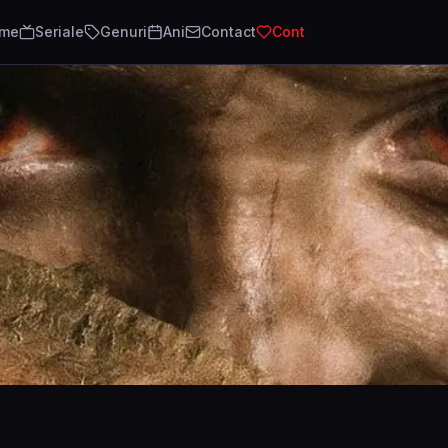
lme
Seriale
Genuri
Ani
Contact
Cont