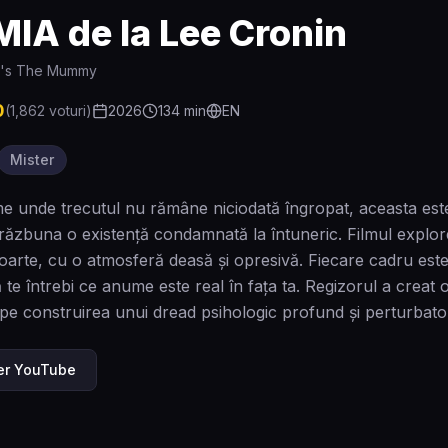
IA de la Lee Cronin
n's The Mummy
0
(
1,862
voturi)
2026
134
min
EN
Mister
me unde trecutul nu rămâne niciodată îngropat, aceasta est
răzbuna o existență condamnată la întuneric. Filmul explorează
moarte, cu o atmosferă deasă și opresivă. Fiecare cadru este
ă te întrebi ce anume este real în fața ta. Regizorul a crea
ci pe construirea unui dread psihologic profund și perturbato
ler YouTube