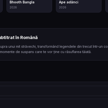
5.5
7.4
Bhooth Bangla
Ape adânci
2026
2026
btitrat în Română
upra unui mit străvechi, transformând legendele din trecut într-un 
 momente de suspans care te vor ține cu răsuflarea tăiată.