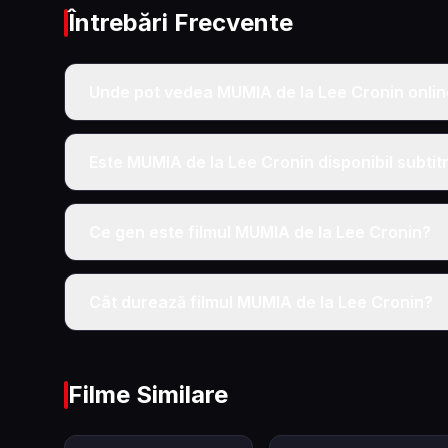
Întrebări Frecvente
Unde pot vedea MUMIA de la Lee Cronin online
Este MUMIA de la Lee Cronin disponibil subtit
Ce gen este filmul MUMIA de la Lee Cronin?
Cât durează filmul MUMIA de la Lee Cronin?
Filme Similare