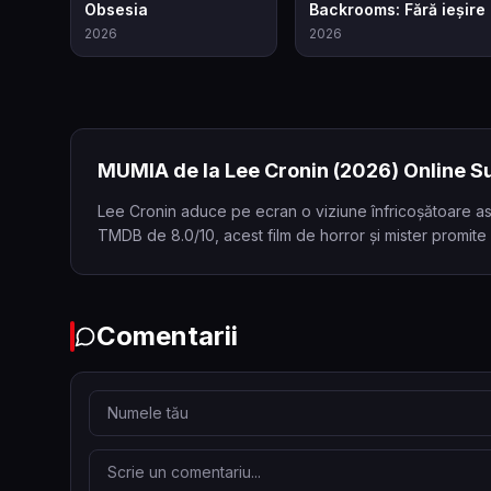
7.9
6.9
Obsesia
Backrooms: Fără ieșire
2026
2026
MUMIA de la Lee Cronin
(2026)
Online Su
Lee Cronin aduce pe ecran o viziune înfricoșătoare as
TMDB de 8.0/10, acest film de horror și mister promite
Comentarii