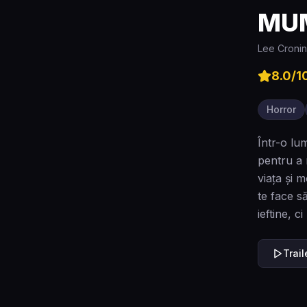
MUM
Lee Croni
8.0
/1
Horror
Într-o lu
pentru a 
viaţa și 
te face s
ieftine, 
Trai