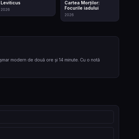
6.3
6.8
Leviticus
Cartea Morților:
Focurile iadului
2026
2026
coșmar modern de două ore și 14 minute. Cu o notă