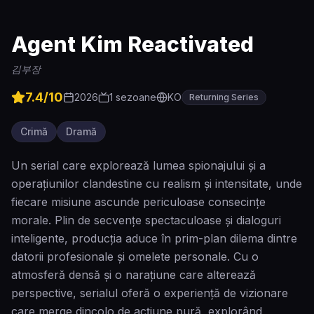
Agent Kim Reactivated
김부장
7.4
/10
2026
1
sezoane
KO
Returning Series
Crimă
Dramă
Un serial care explorează lumea spionajului și a
operațiunilor clandestine cu realism și intensitate, unde
fiecare misiune ascunde periculoase consecințe
morale. Plin de secvențe spectaculoase și dialoguri
inteligente, producția aduce în prim-plan dilema dintre
datorii profesionale și omelete personale. Cu o
atmosferă densă și o narațiune care alterează
perspective, serialul oferă o experiență de vizionare
care merge dincolo de acțiune pură, explorând