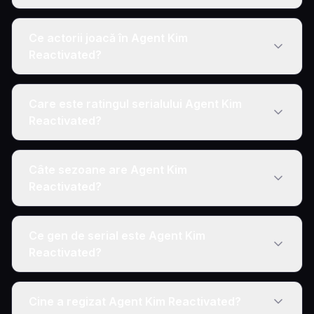
Ce actorii joacă în Agent Kim
Reactivated?
Care este ratingul serialului Agent Kim
Reactivated?
Câte sezoane are Agent Kim
Reactivated?
Ce gen de serial este Agent Kim
Reactivated?
Cine a regizat Agent Kim Reactivated?