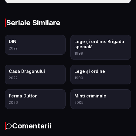
Seriale Similare
8.5
7.9
DIN
Lege și ordine: Brigada
specială
2022
1999
8.3
7.3
Casa Dragonului
Lege și ordine
2022
1990
9.3
8.3
Ferma Dutton
Minți criminale
2026
2005
Comentarii