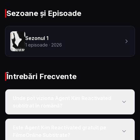
Sezoane și Episoade
Sezonul 1
1
episoade
· 2026
Întrebări Frecvente
Unde pot viziona Agent Kim Reactivated
subtitrat în română?
Este Agent Kim Reactivated gratuit pe
FilmeOnline Subtitrate?