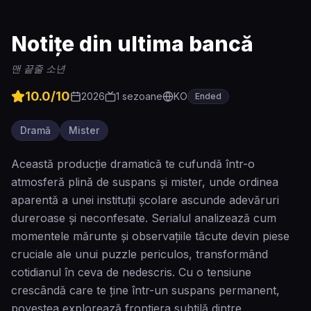
Notițe din ultima bancă
맨 끝줄 소년
10.0
/10
2026
1
sezoane
KO
Ended
Dramă
Mister
Această producție dramatică te cufundă într-o
atmosferă plină de suspans și mister, unde ordinea
aparentă a unei instituții școlare ascunde adevăruri
dureroase și neconfesate. Serialul analizează cum
momentele mărunte și observațiile tăcute devin piese
cruciale ale unui puzzle periculos, transformând
cotidianul în ceva de nedescris. Cu o tensiune
crescândă care te ține într-un suspans permanent,
povestea explorează frontiera subtilă dintre