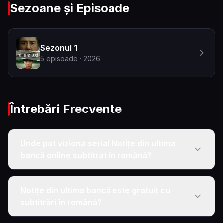
Sezoane și Episoade
Sezonul 1
5
episoade
· 2026
Întrebări Frecvente
Unde pot viziona serial Notițe din ultima
bancă online subtitrat în română?
Notițe din ultima bancă este gratuit cu
subtitrări în română?