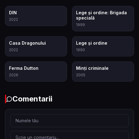
8.5
7.9
DIN
Lege și ordine: Brigada
specială
2022
1999
8.3
7.3
Casa Dragonului
Lege și ordine
2022
1990
9.3
8.3
Ferma Dutton
Minți criminale
2026
2005
Comentarii