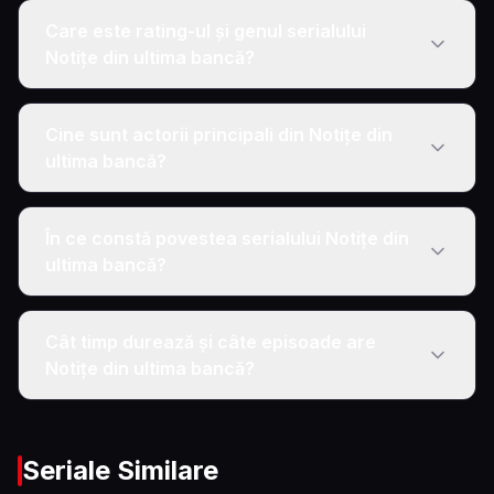
Care este rating-ul și genul serialului
Notițe din ultima bancă?
Cine sunt actorii principali din Notițe din
ultima bancă?
În ce constă povestea serialului Notițe din
ultima bancă?
Cât timp durează și câte episoade are
Notițe din ultima bancă?
Seriale Similare