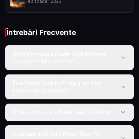
1
episoade
· 2025
Întrebări Frecvente
Unde pot viziona Power Book IV: Force
subtitrat în limba română?
Este Power Book IV: Force gratuit pe
FilmeOnline Subtitrate?
Câte sezoane are Power Book IV: Force?
Cine sunt actorii din Power Book IV: