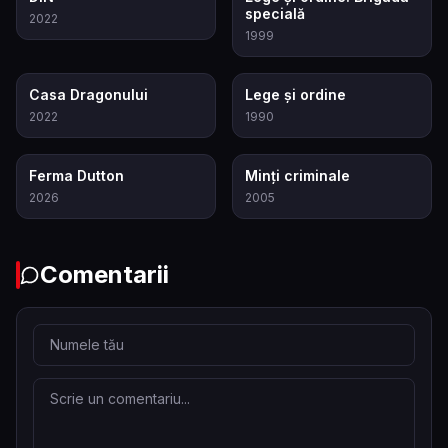
specială
2022
1999
8.3
7.3
Casa Dragonului
Lege și ordine
2022
1990
9.3
8.3
Ferma Dutton
Minți criminale
2026
2005
Comentarii