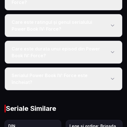
Force?
Care este ratingul și genul serialului
Power Book IV: Force?
Care este durata unui episod din Power
Book IV: Force?
Serialul Power Book IV: Force este
încheiat?
Seriale Similare
8.5
7.9
DIN
Lege și ordine: Brigada