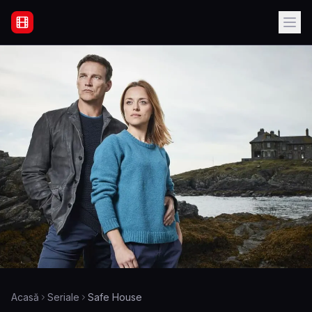
Filme Online Subtitrate - Acasă
Acasă
Seriale
Safe House