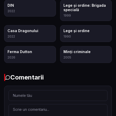
8.5
7.9
DIN
Lege și ordine: Brigada
specială
2022
1999
8.3
7.3
Casa Dragonului
Lege și ordine
2022
1990
9.3
8.3
Ferma Dutton
Minți criminale
2026
2005
Comentarii