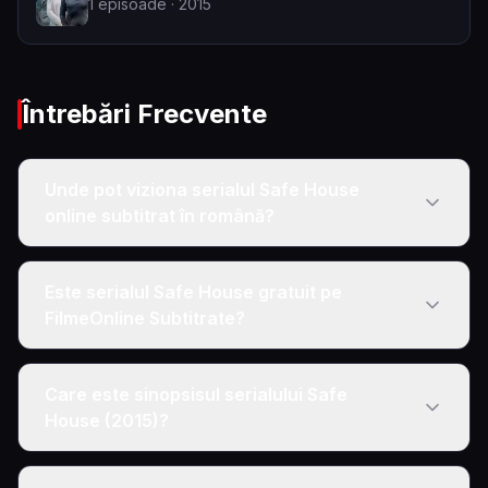
1
episoade
· 2015
Întrebări Frecvente
Unde pot viziona serialul Safe House
online subtitrat în română?
Este serialul Safe House gratuit pe
FilmeOnline Subtitrate?
Care este sinopsisul serialului Safe
House (2015)?