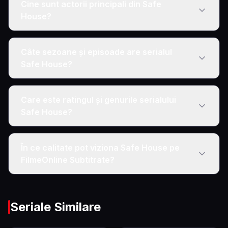
Cine sunt actorii principali din Safe
House?
Câte sezoane și episoade are serialul
Safe House?
Care este ratingul și genurile serialului
Safe House?
În ce calitate pot viziona Safe House pe
FilmeOnline Subtitrate?
Seriale Similare