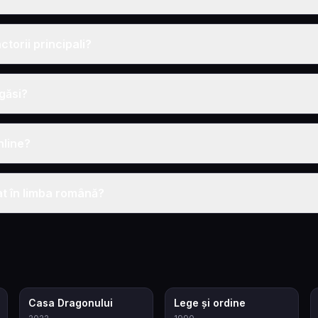
ctorii principali?
 găsi?
nline?
at în limba română?
8.3
7.3
Casa Dragonului
Lege și ordine