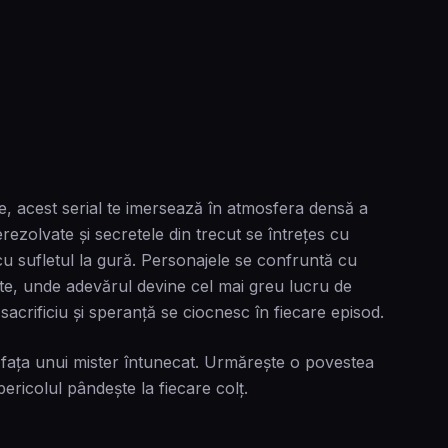
e, acest serial te imersează în atmosfera densă a
rezolvate și secretele din trecut se întrețes cu
cu sufletul la gură. Personajele se confruntă cu
te, unde adevărul devine cel mai greu lucru de
acrificiu și speranță se ciocnesc în fiecare episod.
în fața unui mister întunecat. Urmărește o povestea
ericolul pândește la fiecare colț.