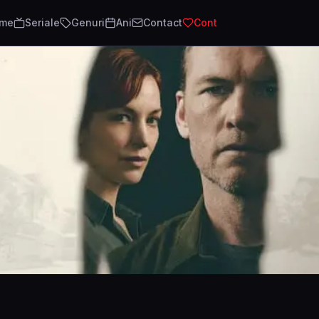
lme
Seriale
Genuri
Ani
Contact
Cont