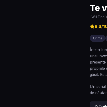
Te v
I Will Find
8.6
/1
Crimă
Într-o lu
unei inve
presente 
propriile
găsit. Es
Un serial
de căutar
Trai