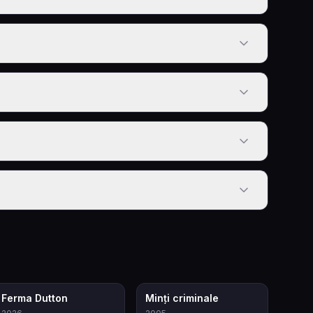
9.3
8.3
Ferma Dutton
Minți criminale