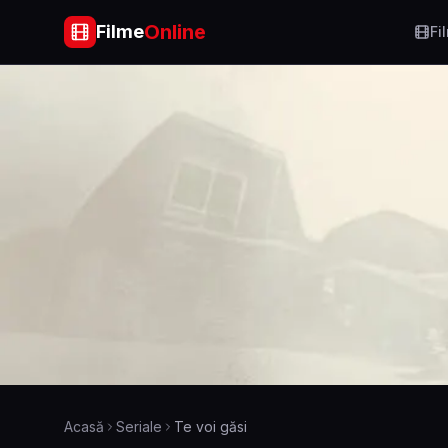
Online
Filme
Fi
Acasă
Seriale
Te voi găsi