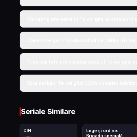
Ce rating are serialul Te voi găsi și cine sunt a
Care este genul și sinopsisul serialului Te voi
În ce calitate pot viziona serialul Te voi găsi o
Este serialul Te voi găsi 2026 complet subtitr
Seriale Similare
8.5
7.9
DIN
Lege și ordine:
Brigada specială