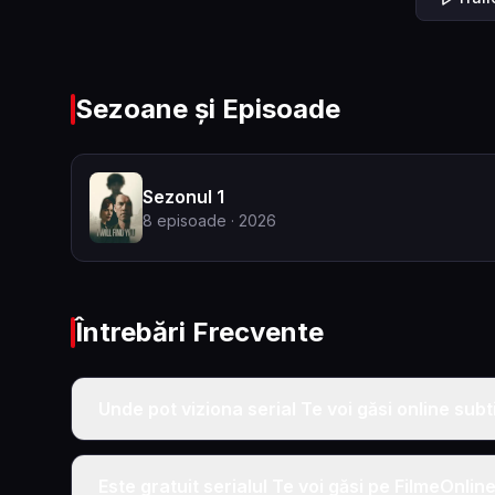
Sezoane și Episoade
Sezonul 1
8
episoade
· 2026
Întrebări Frecvente
Unde pot viziona serial Te voi găsi online subt
Este gratuit serialul Te voi găsi pe FilmeOnlin