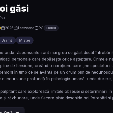
oi găsi
 You
0
2026
1
sezoane
RO
Ended
Dramă
Mister
me unde răspunsurile sunt mai greu de găsit decât întrebăril
stigații personale care depășește orice așteptare. Crimele ne
pline de tensiune, creând o narațiune care ține spectatorii 
 demoni în timp ce se avântă pe un drum plin de necunoscu
te o incursiune profundă în psihologia umană, unde durere, s
 palpitant care explorează limitele obsesiei și determinării 
e și răzbunare, unde fiecare pista deschide noi întrebări și p
ler YouTube