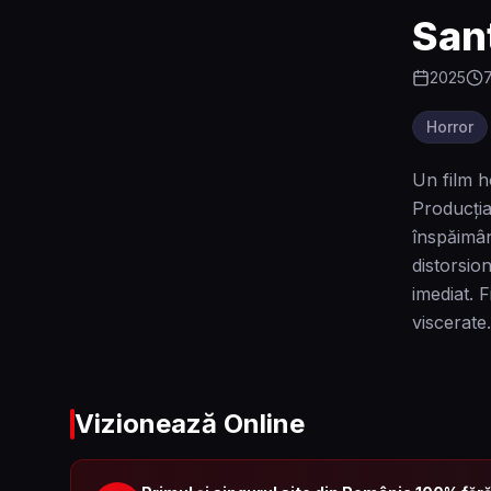
San
2025
Horror
Un film h
Producția
înspăimân
distorsio
imediat. 
viscerate.
Vizionează Online