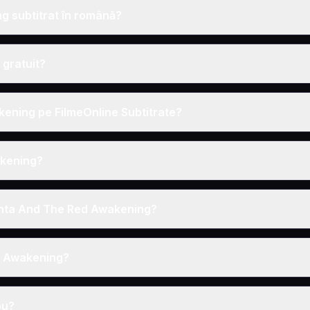
g subtitrat în română?
 gratuit?
kening pe FilmeOnline Subtitrate?
akening?
Santa And The Red Awakening?
ed Awakening?
ou?