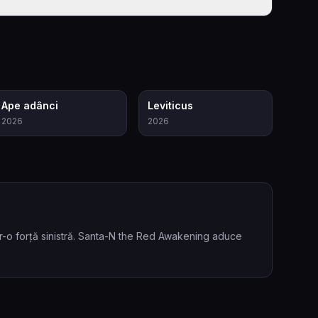
7.4
6.3
Ape adânci
Leviticus
2026
2026
tr-o forță sinistră. Santa-N the Red Awakening aduce