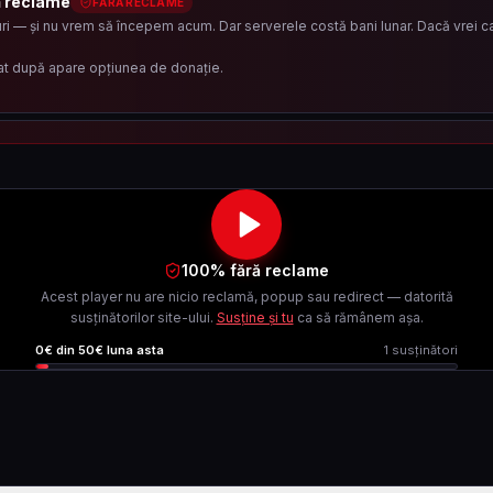
ă reclame
FĂRĂ RECLAME
i — și nu vrem să începem acum. Dar serverele costă bani lunar. Dacă vrei ca 
at după apare opțiunea de donație.
100% fără reclame
Acest player nu are nicio reclamă, popup sau redirect — datorită
susținătorilor site-ului.
Susține și tu
ca să rămânem așa.
0
€ din
50
€ luna asta
1
susținători