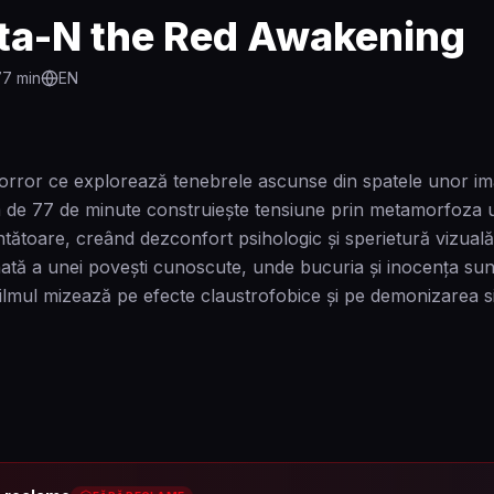
ta-N the Red Awakening
77
min
EN
orror ce explorează tenebrele ascunse din spatele unor imag
 de 77 de minute construiește tensiune prin metamorfoza u
tătoare, creând dezconfort psihologic și sperietură vizuală
nată a unei povești cunoscute, unde bucuria și inocența sun
Filmul mizează pe efecte claustrofobice și pe demonizarea si