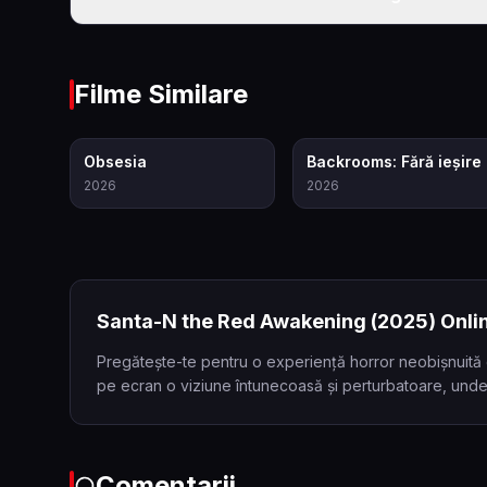
Filme Similare
7.9
6.9
Obsesia
Backrooms: Fără ieșire
2026
2026
Santa-N the Red Awakening
(2025)
Onlin
Pregătește-te pentru o experiență horror neobișnuită c
pe ecran o viziune întunecoasă și perturbatoare, unde 
Comentarii