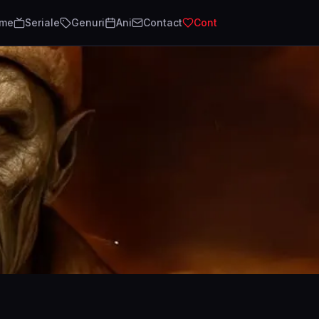
lme
Seriale
Genuri
Ani
Contact
Cont