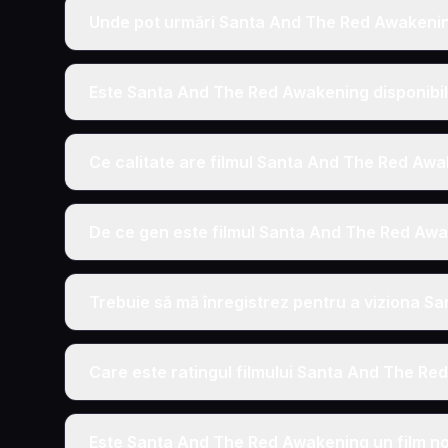
Unde pot urmări Santa And The Red Awakenin
Este Santa And The Red Awakening disponibil
Ce calitate are filmul Santa And The Red Awa
De ce gen este filmul Santa And The Red Aw
Trebuie să mă înregistrez pentru a viziona 
Care este ratingul filmului Santa And The R
Este Santa And The Red Awakening un film n