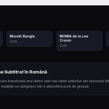
5.5
8.0
Bhooth Bangla
MUMIA de la Lee
Cronin
2026
2026
e Subtitrat în Română
are transformă unul dintre cele mai iubite simboluri ale sezonului în
tradițiile se răstignesc într-o atmosferă pură de groază.