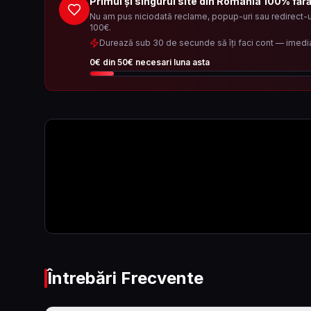
Primul și singurul site din România 100% făr
Nu am pus niciodată reclame, popup-uri sau redirect-ur
100€.
Durează sub 30 de secunde să îți faci cont — imedi
0
€ din
50
€ necesari luna asta
Întrebări Frecvente