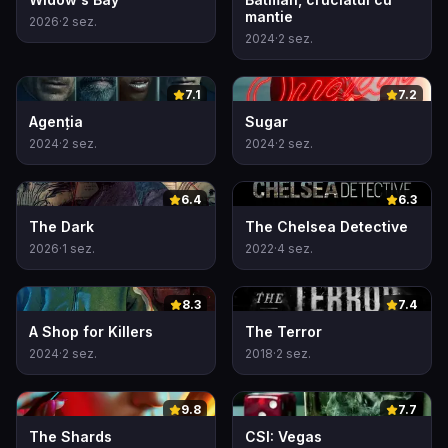
mantie
2026
·
2
sez.
2024
·
2
sez.
0
0
7.1
7.2
Agenția
Sugar
2024
·
2
sez.
2024
·
2
sez.
0
0
6.4
6.3
The Dark
The Chelsea Detective
2026
·
1
sez.
2022
·
4
sez.
0
0
8.3
7.4
A Shop for Killers
The Terror
2024
·
2
sez.
2018
·
2
sez.
0
0
9.8
7.7
The Shards
CSI: Vegas