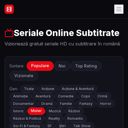
Filme Online Subtitrate - Acasă
Seriale Online Subtitrate
Vizionează gratuit seriale HD cu subtitrare în română
Populare
Sortare:
Noi
Top Rating
Vizionate
Gen:
Toate
Acțiune
Acțiune & Aventură
Animație
Aventură
Comedie
Copii
Crimă
Documentar
Dramă
Familie
Fantasy
Horror
Mister
Istoric
Muzică
Război
Război & Politică
Reality
Romantic
Sci-Fi & Fantasy
SF
Știri
Talk Show