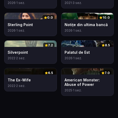
2026
·
1
sez.
2021
·
3
sez.
0
0
0.0
10.0
Sterling Point
Notițe din ultima bancă
2026
·
1
sez.
2026
·
1
sez.
0
0
7.2
8.5
Silverpoint
Palatul de Est
2022
·
2
sez.
2026
·
1
sez.
0
0
6.5
7.0
The Ex-Wife
American Monster:
Abuse of Power
2022
·
2
sez.
2025
·
1
sez.