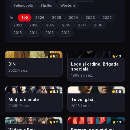
Telenovelă
Thriller
Western
An:
Toți
2026
2025
2024
2023
2022
2021
2020
2019
2018
2017
2016
2015
2014
2013
2012
0
0
8.5
7.9
DIN
Lege și ordine: Brigada
specială
2022
·
4
sez.
1999
·
28
sez.
0
0
8.3
8.6
Minți criminale
Te voi găsi
2005
·
19
sez.
2026
·
1
sez.
0
0
8.2
7.3
Widow's Bay
Batman, cruciatul cu