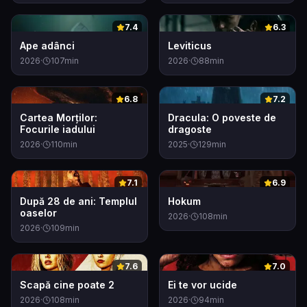
0
0
7.4
6.3
Ape adânci
Leviticus
2026
·
107
min
2026
·
88
min
0
0
6.8
7.2
Cartea Morților:
Dracula: O poveste de
Focurile iadului
dragoste
2026
·
110
min
2025
·
129
min
0
0
7.1
6.9
După 28 de ani: Templul
Hokum
oaselor
2026
·
108
min
2026
·
109
min
0
0
7.6
7.0
Scapă cine poate 2
Ei te vor ucide
2026
·
108
min
2026
·
94
min