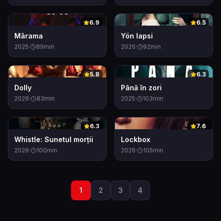
0
0
6.9
6.5
Mārama
Yön lapsi
2025
·
89
min
2026
·
92
min
0
0
5.8
6.3
Dolly
Până în zori
2026
·
83
min
2025
·
103
min
0
0
6.3
7.6
Whistle: Sunetul morții
Lockbox
2026
·
100
min
2026
·
105
min
1
2
3
4