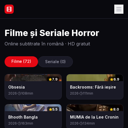
Filme Online Subtitrate - Acasă
Filme și Seriale
Horror
Online subtitrate în română · HD gratuit
Filme (
72
)
Seriale (
0
)
0
0
7.9
6.9
Obsesia
Backrooms: Fără ieșire
2026
·
108
min
2026
·
111
min
0
0
5.5
8.0
Bhooth Bangla
MUMIA de la Lee Cronin
2026
·
163
min
2026
·
134
min